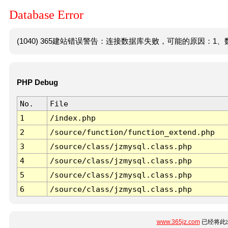
Database Error
(1040) 365建站错误警告：连接数据库失败，可能的原因：1、数
PHP Debug
No.
File
1
/index.php
2
/source/function/function_extend.php
3
/source/class/jzmysql.class.php
4
/source/class/jzmysql.class.php
5
/source/class/jzmysql.class.php
6
/source/class/jzmysql.class.php
www.365jz.com
已经将此