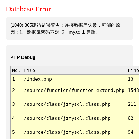
Database Error
(1040) 365建站错误警告：连接数据库失败，可能的原
因：1、数据库密码不对; 2、mysql未启动。
PHP Debug
No.
File
Line
1
/index.php
13
2
/source/function/function_extend.php
1548
3
/source/class/jzmysql.class.php
211
4
/source/class/jzmysql.class.php
62
5
/source/class/jzmysql.class.php
94