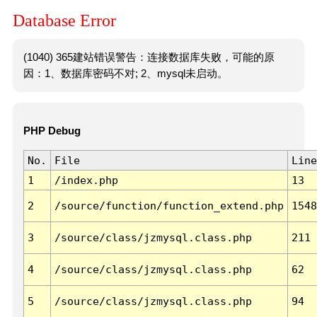
Database Error
(1040) 365建站错误警告：连接数据库失败，可能的原
因：1、数据库密码不对; 2、mysql未启动。
PHP Debug
No.
File
Line
1
/index.php
13
2
/source/function/function_extend.php
1548
3
/source/class/jzmysql.class.php
211
4
/source/class/jzmysql.class.php
62
5
/source/class/jzmysql.class.php
94