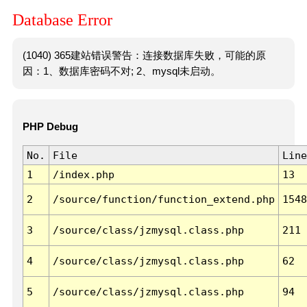
Database Error
(1040) 365建站错误警告：连接数据库失败，可能的原
因：1、数据库密码不对; 2、mysql未启动。
PHP Debug
No.
File
Line
1
/index.php
13
2
/source/function/function_extend.php
1548
3
/source/class/jzmysql.class.php
211
4
/source/class/jzmysql.class.php
62
5
/source/class/jzmysql.class.php
94