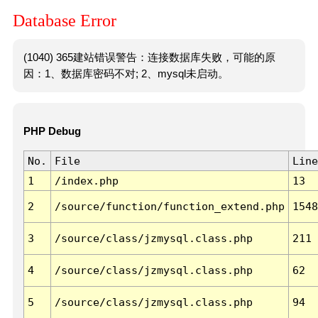
Database Error
(1040) 365建站错误警告：连接数据库失败，可能的原
因：1、数据库密码不对; 2、mysql未启动。
PHP Debug
No.
File
Line
1
/index.php
13
2
/source/function/function_extend.php
1548
3
/source/class/jzmysql.class.php
211
4
/source/class/jzmysql.class.php
62
5
/source/class/jzmysql.class.php
94